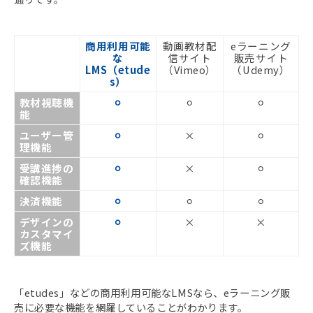
商用利用可能
動画教材配
eラーニング
な
信サイト
販売サイト
LMS（etude
（Vimeo）
（Udemy）
s）
教材視聴機
⚪︎
⚪︎
⚪︎
能
ユーザー管
⚪︎
×
⚪︎
理機能
受講進捗の
⚪︎
×
⚪︎
確認機能
決済機能
⚪︎
⚪︎
⚪︎
デザインの
⚪︎
×
×
カスタマイ
ズ機能
「etudes」などの商用利用可能なLMSなら、eラーニング販
売に必要な機能を網羅していることがわかります。