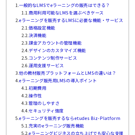
1.
一般的なLMSでeラーニングの販売はできる？
1.1.
商用利用可能なLMSを選ぶべきケース
2.
eラーニングを販売するLMSに必要な機能・サービス
2.1.
価格設定機能
2.2.
決済機能
2.3.
課金アカウントの管理機能
2.4.
デザインのカスタマイズ機能
2.5.
コンテンツ制作サービス
2.6.
運用支援サービス
3.
他の教材販売プラットフォームとLMSの違いは？
4.
eラーニング販売用LMSの導入ポイント
4.1.
初期費用
4.2.
操作性
4.3.
管理のしやすさ
4.4.
セキュリティ強度
5.
eラーニングを販売するならetudes Biz-Platform
5.1.
充実のeラーニング販売機能
5.2.
eラーニングビジネスの立ち上げでも安心な支援