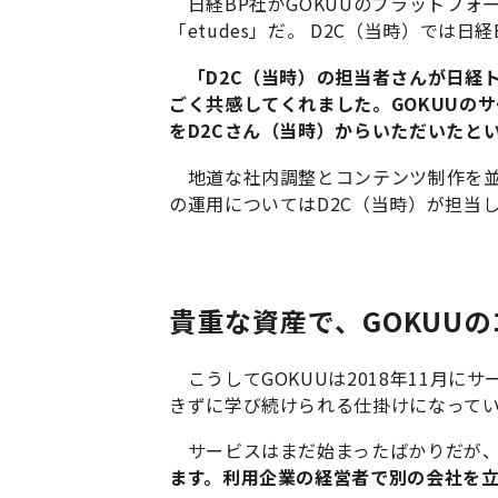
日経BP社がGOKUUのプラットフォ
「etudes」だ。 D2C（当時）では日
「D2C（当時）の担当者さんが日経
ごく共感してくれました。GOKUUの
をD2Cさん（当時）からいただいたと
地道な社内調整とコンテンツ制作を並
の運用についてはD2C（当時）が担当
貴重な資産で、GOKUU
こうしてGOKUUは2018年11月
きずに学び続けられる仕掛けになって
サービスはまだ始まったばかりだが、
ます。利用企業の経営者で別の会社を