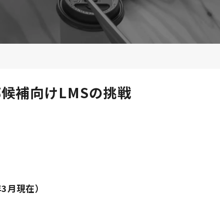
部候補向けLMSの挑戦
年3月現在）