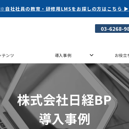
※自社社員の教育・研修用LMSをお探しの方はこちら ▶
03-6268-9
ンテンツ
導入事例
お役立
株式会社日経BP
導入事例