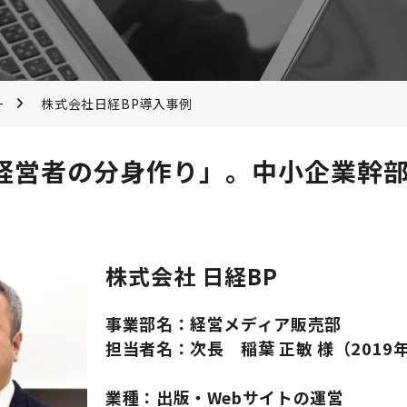
ー
株式会社日経BP導入事例
る「経営者の分身作り」。中小企業幹
株式会社 日経BP
事業部名：経営メディア販売部
担当者名：次長 稲葉 正敏 様（2019
業種：出版・Webサイトの運営