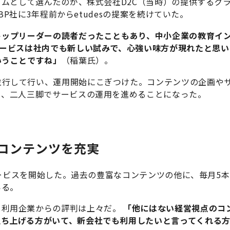
ームとして選んだのが、株式会社D2C（当時）の提供するク
経BP社に3年程前からetudesの提案を続けていた。
トップリーダーの読者だったこともあり、中小企業の教育イ
サービスは社内でも新しい試みで、心強い味方が現れたと思
いうことですね」
（稲葉氏）。
行して行い、運用開始にこぎつけた。コンテンツの企画やサ
し、二人三脚でサービスの運用を進めることになった。
のコンテンツを充実
にサービスを開始した。過去の豊富なコンテンツの他に、毎月5
いる。
利用企業からの評判は上々だ。
「他にはない経営視点のコ
立ち上げる方がいて、新会社でも利用したいと言ってくれる方