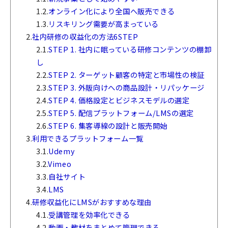
1.2.
オンライン化により全国へ販売できる
1.3.
リスキリング需要が高まっている
2.
社内研修の収益化の方法6STEP
2.1.
STEP 1. 社内に眠っている研修コンテンツの棚卸
し
2.2.
STEP 2. ターゲット顧客の特定と市場性の検証
2.3.
STEP 3. 外販向けへの商品設計・リパッケージ
2.4.
STEP 4. 価格設定とビジネスモデルの選定
2.5.
STEP 5. 配信プラットフォーム/LMSの選定
2.6.
STEP 6. 集客導線の設計と販売開始
3.
利用できるプラットフォーム一覧
3.1.
Udemy
3.2.
Vimeo
3.3.
自社サイト
3.4.
LMS
4.
研修収益化にLMSがおすすめな理由
4.1.
受講管理を効率化できる
4.2.
動画・教材をまとめて管理できる