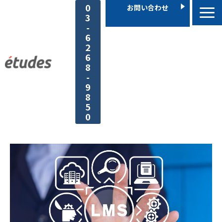
0
お問い合わせ
3
-
6
2
6
8
-
9
8
5
0
機能・特徴
搭載できるコンテンツ
導入事例